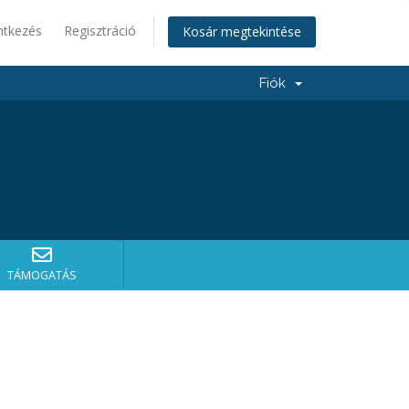
ntkezés
Regisztráció
Kosár megtekintése
Fiók
TÁMOGATÁS