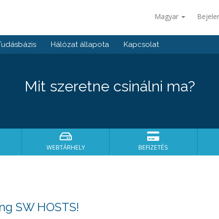
Magyar
Bejele
Tudásbázis
Hálózat állapota
Kapcsolat
Mit szeretne csinálni ma?
WEBTÁRHELY
BEFIZETÉS
ing SW HOSTS!