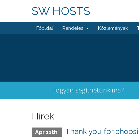
SW HOSTS
Főoldal
Rendelés
Közlemények
Hogyan segíthetünk ma?
Hírek
Thank you for choos
Ápr 11th