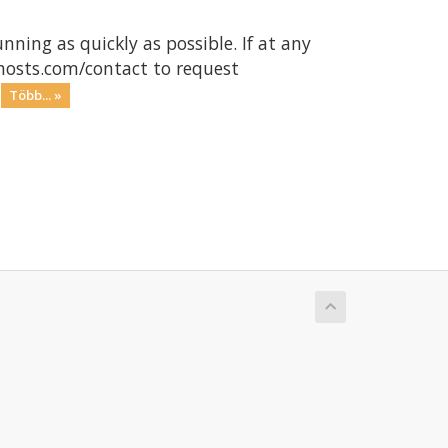
ing as quickly as possible. If at any
whosts.com/contact to request
S
Több... »